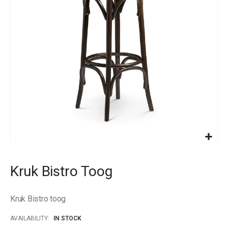
images
gallery
Skip
to
Kruk Bistro Toog
the
beginning
of
Kruk Bistro toog
the
images
AVAILABILITY:
IN STOCK
gallery