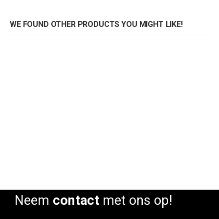
WE FOUND OTHER PRODUCTS YOU MIGHT LIKE!
Stoel Bistro toog
Kruk Bistro toog met rug
Rating:
Rating:
0%
0%
Neem
contact
met ons op!