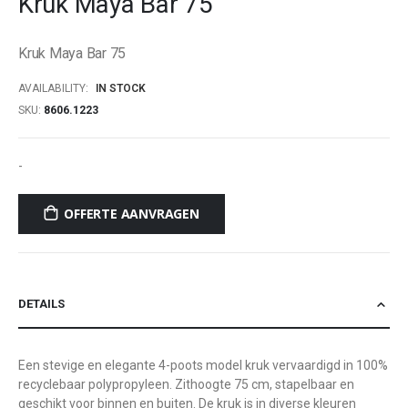
Kruk Maya Bar 75
beginning
of
Kruk Maya Bar 75
the
images
AVAILABILITY:
IN STOCK
gallery
SKU
8606.1223
-
OFFERTE AANVRAGEN
DETAILS
Een stevige en elegante 4-poots model kruk vervaardigd in 100%
recyclebaar polypropyleen. Zithoogte 75 cm, stapelbaar en
geschikt voor binnen en buiten. De kruk is in diverse kleuren