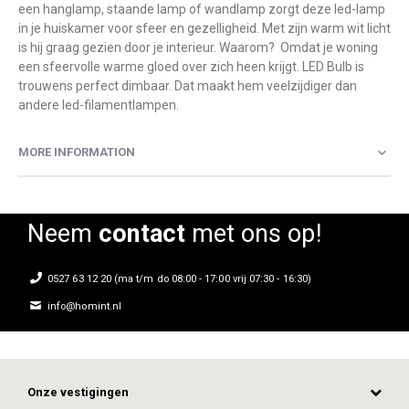
een hanglamp, staande lamp of wandlamp zorgt deze led-lamp
in je huiskamer voor sfeer en gezelligheid. Met zijn warm wit licht
is hij graag gezien door je interieur. Waarom? Omdat je woning
een sfeervolle warme gloed over zich heen krijgt. LED Bulb is
trouwens perfect dimbaar. Dat maakt hem veelzijdiger dan
andere led-filamentlampen.
MORE INFORMATION
Neem
contact
met ons op!
0527 63 12 20 (ma t/m do 08:00 - 17:00 vrij 07:30 - 16:30)
info@homint.nl
Onze vestigingen