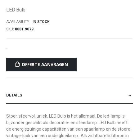
of
LED Bulb
the
images
AVAILABILITY:
IN STOCK
gallery
SKU
8881.9079
-
OFFERTE AANVRAGEN
DETAILS
Stoer, sfeervol, uniek. LED Bulb is het allemaal. De led-lamp is
bijzonder geschikt als decoratie- en sfeerlamp. LED Bulb heeft
de energiezuinige capaciteiten van een spaarlamp en de stoere
vintage-look van een oude gloeilamp. Als zichtbare lichtbron in