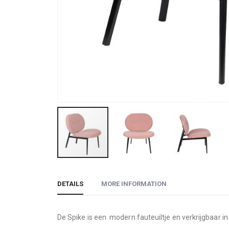
Skip
to
DETAILS
MORE INFORMATION
the
beginning
of
De Spike is een modern fauteuiltje en verkrijgbaar i
the