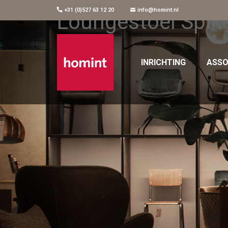
+31 (0)527 63 12 20
info@homint.nl
Loungestoel Spik
INRICHTING
ASSO