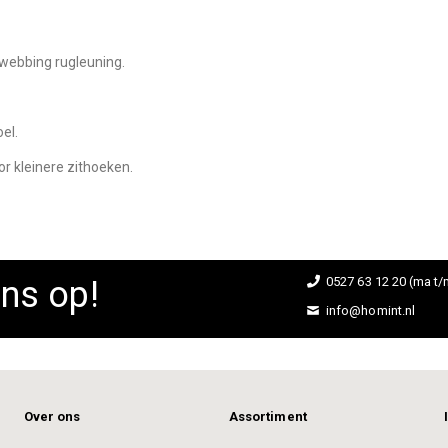
webbing rugleuning.
el.
r kleinere zithoeken.
ns op!
0527 63 12 20 (ma t/m
info@homint.nl
Over ons
Assortiment