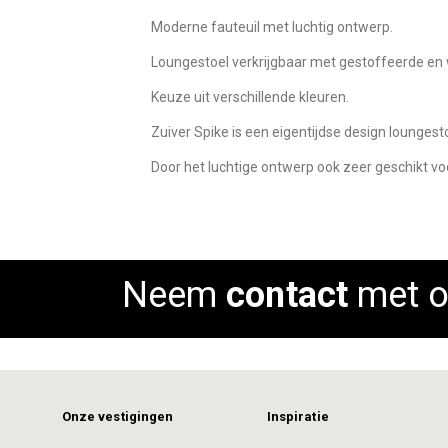
images
Moderne fauteuil met luchtig ontwerp.
gallery
Loungestoel verkrijgbaar met gestoffeerde en 
Keuze uit verschillende kleuren.
Zuiver Spike is een eigentijdse design loungesto
Door het luchtige ontwerp ook zeer geschikt voo
Neem
contact
met o
Onze vestigingen
Inspiratie