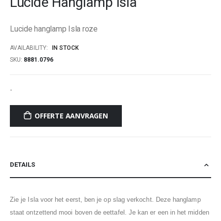
Lucide Hanglamp Isla
beginning
of
Lucide hanglamp Isla roze
the
images
AVAILABILITY:
IN STOCK
gallery
SKU
8881.0796
-
OFFERTE AANVRAGEN
DETAILS
Zie je Isla voor het eerst, ben je op slag verkocht. Deze hanglamp
staat ontzettend mooi boven de eettafel. Je kan er een in het midden