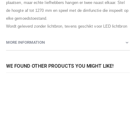
plaatsen, maar echte liefhebbers hangen er twee naast elkaar. Stel
de hoogte af tot 1270 mm en speel met de dimfunctie die inspeelt op
elke gemoedstoestand.
Wordt geleverd zonder lichtbron, tevens geschikt voor LED lichtbron
MORE INFORMATION
WE FOUND OTHER PRODUCTS YOU MIGHT LIKE!
Lucide hanglamp Isla
Lucide hanglamp Isla
Rating:
Rating:
0%
0%
0