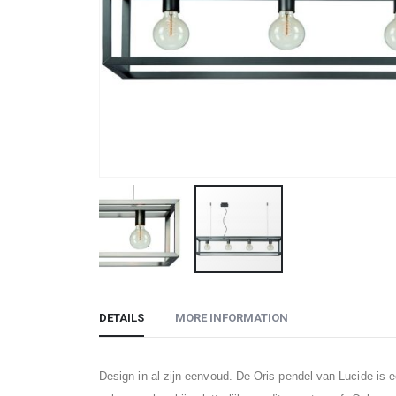
Skip
to
DETAILS
MORE INFORMATION
the
beginning
of
Design in al zijn eenvoud. De Oris pendel van Lucide is e
the