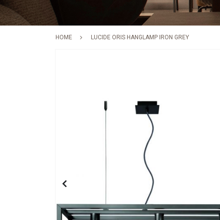
HOME
LUCIDE ORIS HANGLAMP IRON GREY
Skip
to
the
end
of
the
images
gallery