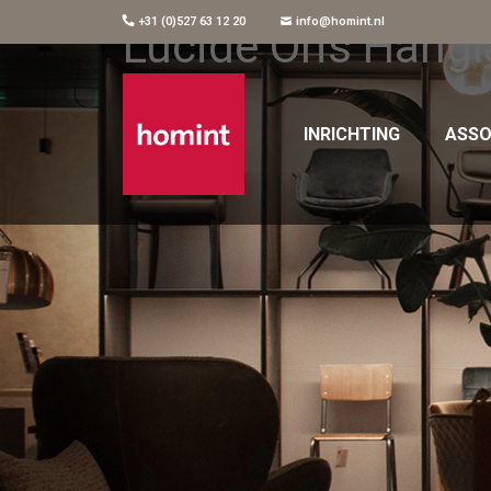
+31 (0)527 63 12 20
info@homint.nl
Lucide Oris Hangl
INRICHTING
ASSO