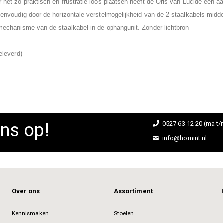
r het zo praktisch en frustratie loos plaatsen heeft de Oris van Lucide een 
t eenvoudig door de horizontale verstelmogelijkheid van de 2 staalkabels mid
r mechanisme van de staalkabel in de ophangunit. Z
onder lichtbron
eleverd)
ns op!
0527 63 12 20 (ma t/m
info@homint.nl
Over ons
Assortiment
Kennismaken
Stoelen