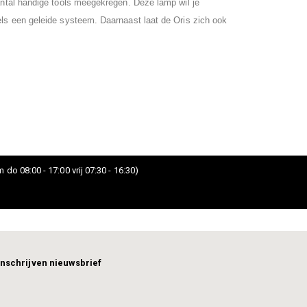
aantal handige tools meegekregen. Deze lamp wil je
dels een geleide systeem. Daarnaast laat de Oris zich ook
 do 08:00 - 17:00 vrij 07:30 - 16:30)
Inschrijven nieuwsbrief