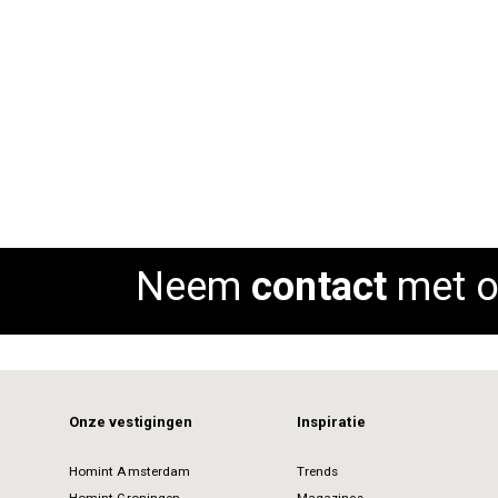
Lucide Oris hanglamp satin nickel
Rating:
0%
ADD TO CART
Neem
contact
met o
Onze vestigingen
Inspiratie
Homint Amsterdam
Trends