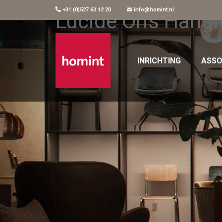
+31 (0)527 63 12 20
info@homint.nl
Lucide Oris Hang
INRICHTING
ASSO