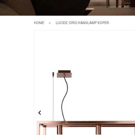
HOME
LUCIDE ORIS HANGLAMP KOPER
Skip
to
the
end
of
the
images
gallery