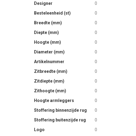
Designer
0
images
gallery
Besteleenheid (st)
0
Breedte (mm)
0
Diepte (mm)
0
Hoogte (mm)
0
Diameter (mm)
0
Artikelnummer
0
Zitbreedte (mm)
0
Zitdiepte (mm)
0
Zithoogte (mm)
0
Hoogte armleggers
0
Stoffering binnenzijde rug
0
Stoffering buitenzijde rug
0
Logo
0