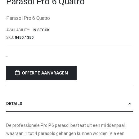
Parasol Pro 6 Quatro
beginning
of
Parasol Pro 6 Quatro
the
images
AVAILABILITY:
IN STOCK
gallery
SKU
8450.1350
-
OFFERTE AANVRAGEN
DETAILS
De professionele Pro P6 parasol bestaat uit een middenpaal,
waaraan 1 tot 4 parasols gehangen kunnen worden. Via een