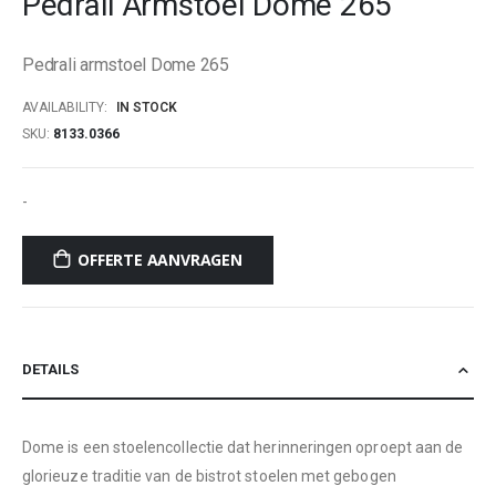
Pedrali Armstoel Dome 265
beginning
of
Pedrali armstoel Dome 265
the
images
AVAILABILITY:
IN STOCK
gallery
SKU
8133.0366
-
OFFERTE AANVRAGEN
DETAILS
Dome is een stoelencollectie dat herinneringen oproept aan de
glorieuze traditie van de bistrot stoelen met gebogen