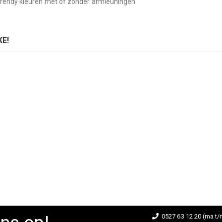
 trendy kleuren met of zonder armleuningen
E!
stoel Dome 266
Pedrali armstoel Dome 266
ing:
Rating:
0%
D TO CART
ADD TO CART
0527 63 12 20 (ma t/m