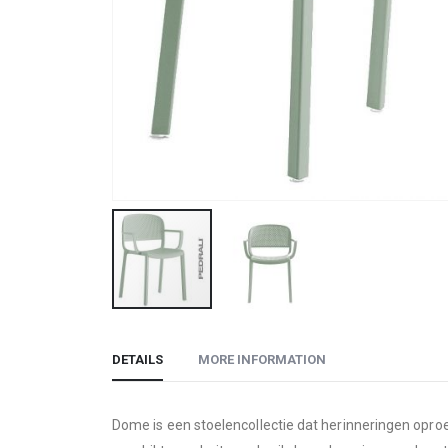
Skip
to
DETAILS
MORE INFORMATION
the
beginning
of
Dome is een stoelencollectie dat herinneringen oproe
the