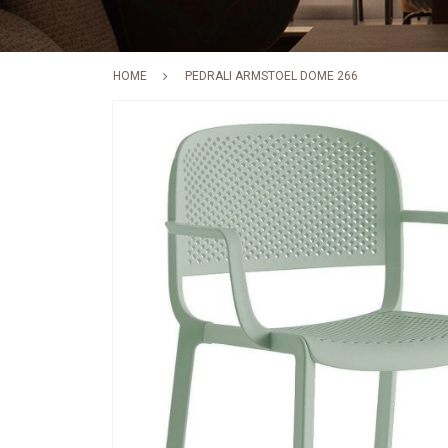
HOME
PEDRALI ARMSTOEL DOME 266
Skip
to
the
end
of
the
images
gallery