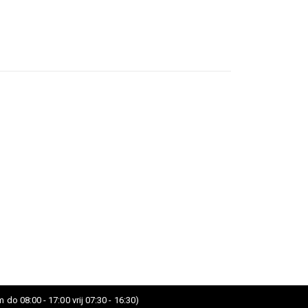
Pedrali armstoel Dome 266
Rating:
0%
ADD TO CART
 do 08:00 - 17:00 vrij 07:30 - 16:30)