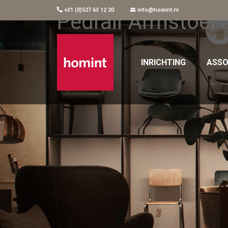
+31 (0)527 63 12 20
info@homint.nl
Pedrali Armstoel
INRICHTING
ASSO