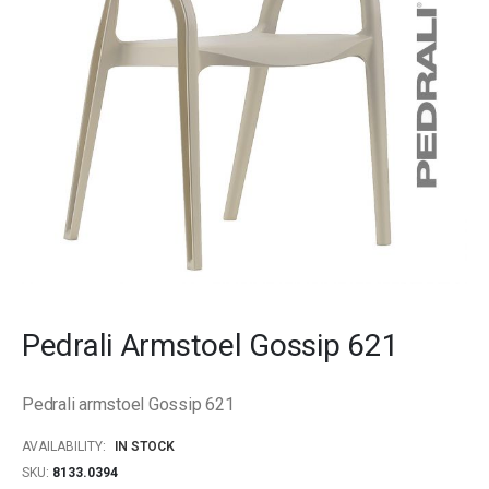
gallery
Skip
to
Pedrali Armstoel Gossip 621
the
beginning
of
Pedrali armstoel Gossip 621
the
images
AVAILABILITY:
IN STOCK
gallery
SKU
8133.0394