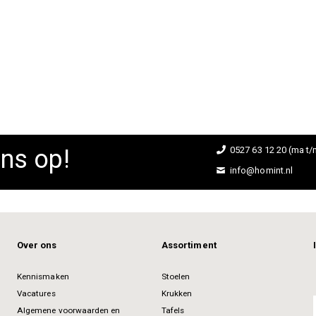
ns op!
0527 63 12 20 (ma t/m
info@homint.nl
Over ons
Assortiment
Kennismaken
Stoelen
Vacatures
Krukken
Algemene voorwaarden en
Tafels