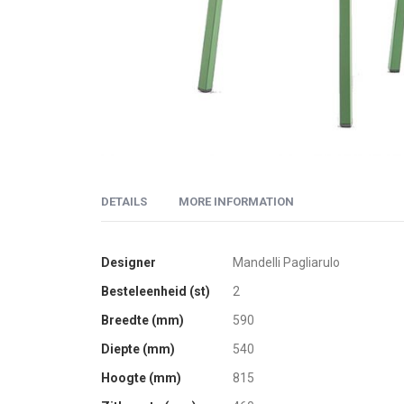
Skip
to
DETAILS
MORE INFORMATION
the
beginning
of
More
De designers Claudio Dondoli en Marco Pocci ontwierp
Designer
Mandelli Pagliarulo
the
Information
Besteleenheid (st)
2
images
Het lijnenspel van de Intrigo armstoel vloeit harmonie
gallery
Breedte (mm)
590
komt. De stoel is vervaardigd uit hoogwaardig aluminiu
geschikt.
Diepte (mm)
540
Hoogte (mm)
815