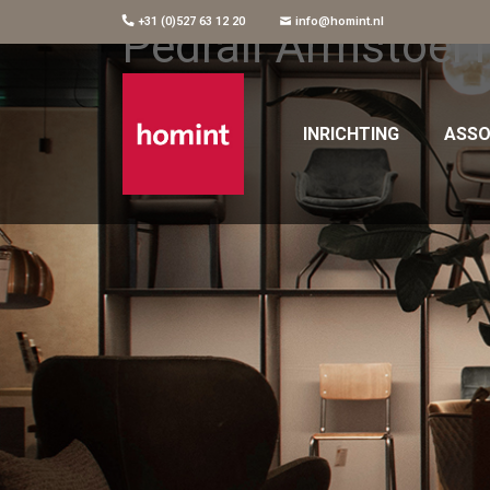
+31 (0)527 63 12 20
info@homint.nl
Pedrali Armstoel 
INRICHTING
ASSO