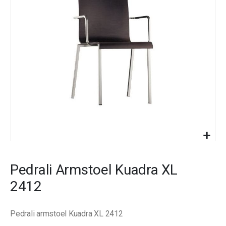
images
gallery
Skip
to
Pedrali Armstoel Kuadra XL
the
beginning
2412
of
the
images
Pedrali armstoel Kuadra XL 2412
gallery