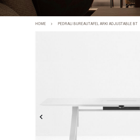
HOME
PEDRALI BUREAUTAFEL ARKI ADJUSTABLE BT
Skip
to
the
end
of
the
images
gallery