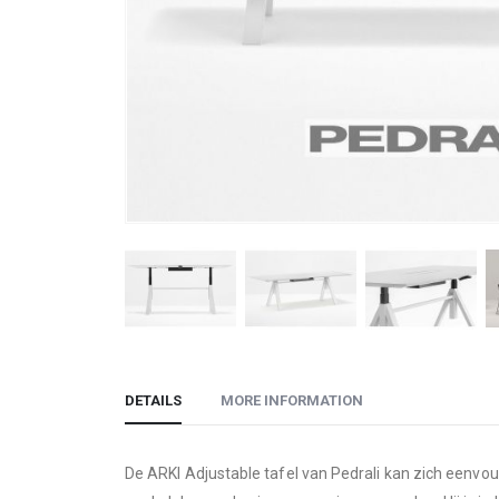
Skip
to
DETAILS
MORE INFORMATION
the
beginning
of
De ARKI Adjustable tafel van Pedrali kan zich eenvou
the