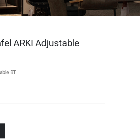
afel ARKI Adjustable
table BT