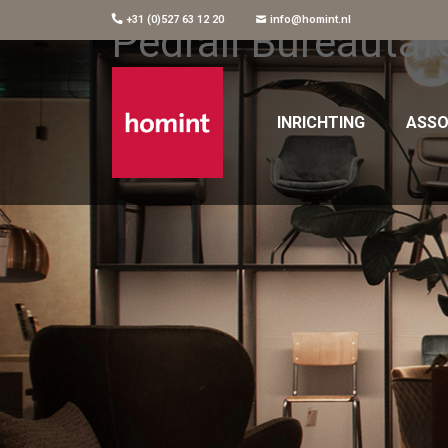
+31 (0)527 63 12 20
info@homint.nl
Pedrali Bureautaf
INRICHTING
ASSO