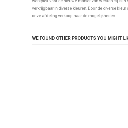
werkplek voor de nieuwe manier van werken Hij is in
images
verkrijgbaar in diverse kleuren. Door de diverse kleu
gallery
onze afdeling verkoop naar de mogelijkheden
WE FOUND OTHER PRODUCTS YOU MIGHT LIK
Pedrali bureautafel ARKI Adjustable
Rating:
0%
ADD TO CART