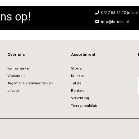
ns op!
0527 63 12 20 (ma t/m
info@homint.nl
Over ons
Assortiment
Kennismaken
Stoelen
Vacatures
Krukken
Algemene voorwaarden en
Tafels
privacy
Banken
Verlichting
Terrasmeubilair