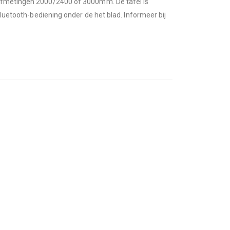
d afmetingen 2000/2400 of 3000mm. De tafel is
bluetooth-bediening onder de het blad. Informeer bij