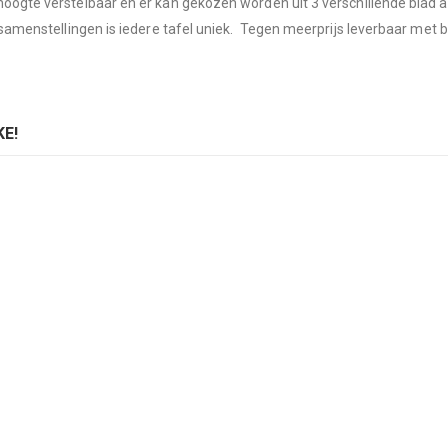
 hoogte verstelbaar en er kan gekozen worden uit 3 verschillende bla
r samenstellingen is iedere tafel uniek. Tegen meerprijs leverbaar met 
E!