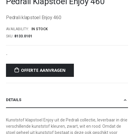
Pedrali Klapstoel Enjoy 460
beginning
of
Pedrali klapstoel Enjoy 460
the
images
AVAILABILITY:
IN STOCK
gallery
SKU
8133.0101
-
OFFERTE AANVRAGEN
DETAILS
Kunststof klapstoel Enjoy uit de Pedrali collectie, leverbaar in drie
verschillende kunststof kleuren, zwart, wit en rood. Omdat de
stoel geheel uit kunststof bestaat is deze ook geschikt voor