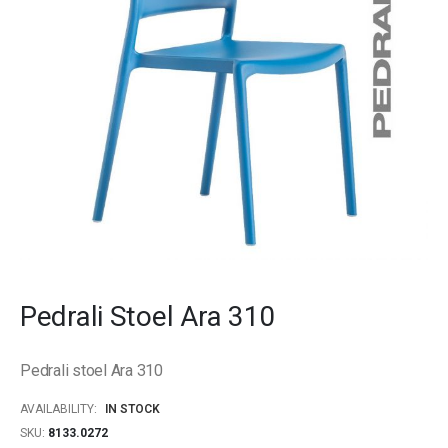
gallery
Skip
to
Pedrali Stoel Ara 310
the
beginning
of
Pedrali stoel Ara 310
the
images
AVAILABILITY:
IN STOCK
gallery
SKU
8133.0272