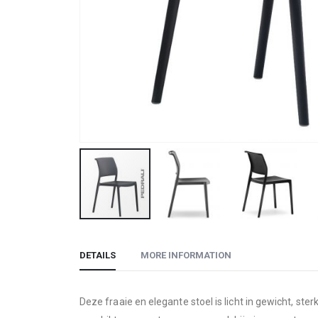
Skip
to
DETAILS
MORE INFORMATION
the
beginning
of
Deze fraaie en elegante stoel is licht in gewicht, st
the