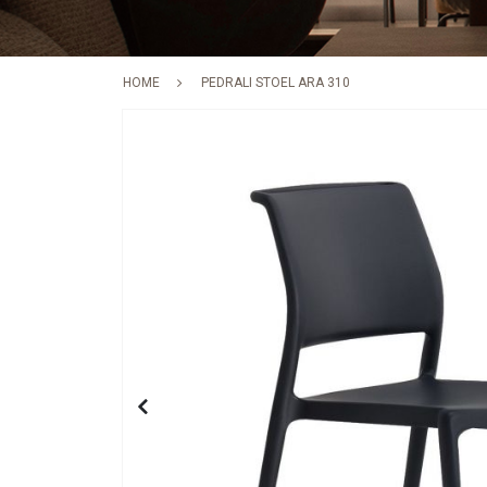
HOME
PEDRALI STOEL ARA 310
Skip
to
the
end
of
the
images
gallery