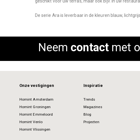
geschikt voor uw terras, maar ook bijv. in uw restaura
images
gallery
De serie Ara is leverbaar in de kleuren blauw, lichtgrij
Neem
contact
met o
Onze vestigingen
Inspiratie
Homint Amsterdam
Trends
Homint Groningen
Magazines
Homint Emmeloord
Blog
Homint Venlo
Projecten
Homint Vlissingen