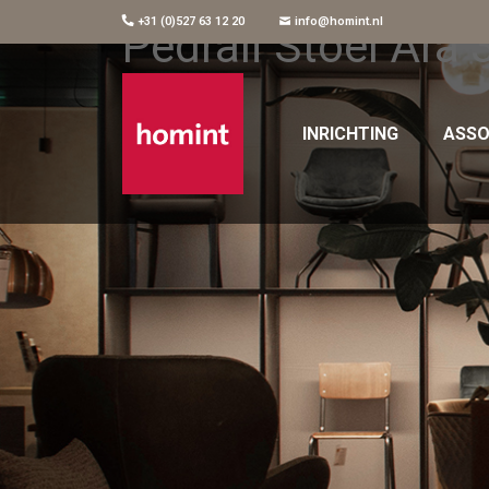
+31 (0)527 63 12 20
info@homint.nl
Pedrali Stoel Ara 
INRICHTING
ASSO