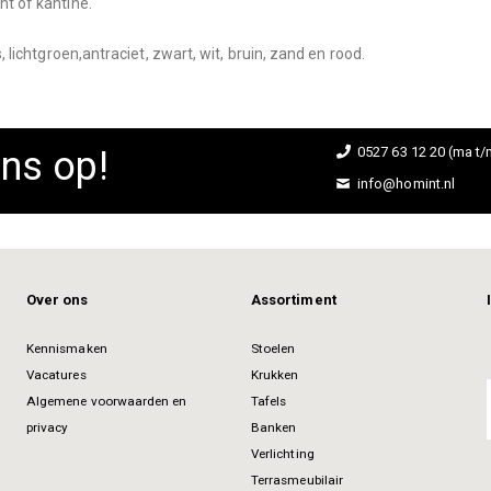
nt of kantine.
s, lichtgroen,antraciet, zwart, wit, bruin, zand en rood.
ns op!
0527 63 12 20 (ma t/m
info@homint.nl
Over ons
Assortiment
Kennismaken
Stoelen
Vacatures
Krukken
Algemene voorwaarden en
Tafels
privacy
Banken
Verlichting
Terrasmeubilair