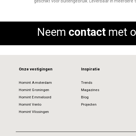
geschikt voor buitengebruik. Leverbaar in meerdere
images
gallery
Neem
contact
met o
Onze vestigingen
Inspiratie
Homint Amsterdam
Trends
Homint Groningen
Magazines
Homint Emmeloord
Blog
Homint Venlo
Projecten
Homint Vlissingen