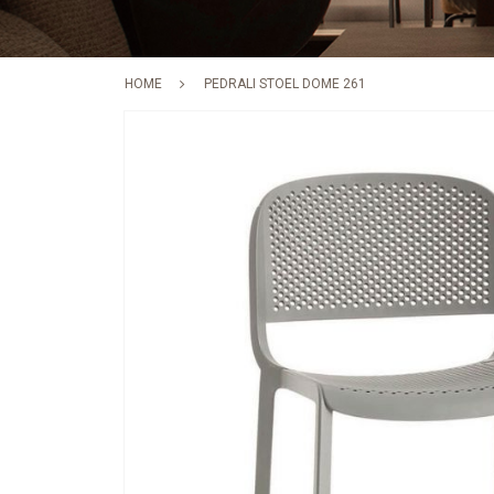
HOME
PEDRALI STOEL DOME 261
Skip
to
the
end
of
the
images
gallery