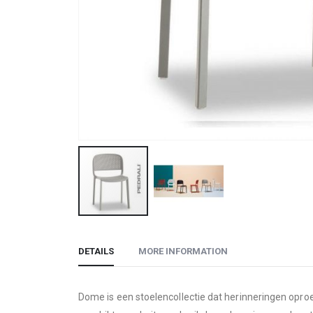
Skip
to
DETAILS
MORE INFORMATION
the
beginning
of
Dome is een stoelencollectie dat herinneringen oproe
the