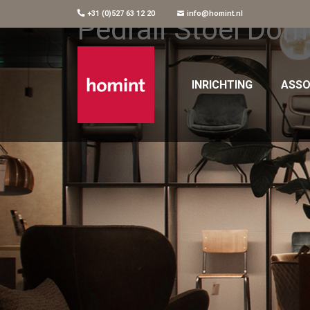
+31 (0)527 63 12 20
info@homint.nl
Pedrali Stoel Do
INRICHTING
ASSO