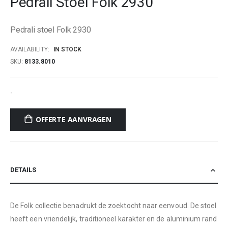
Pedrali Stoel Folk 2930
beginning
of
Pedrali stoel Folk 2930
the
images
AVAILABILITY:
IN STOCK
gallery
SKU
8133.8010
-
OFFERTE AANVRAGEN
DETAILS
De Folk collectie benadrukt de zoektocht naar eenvoud. De stoel
heeft een vriendelijk, traditioneel karakter en de aluminium rand