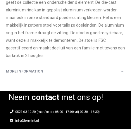
geeft de collectie een onderscheidend element. De die-cast
aluminium ring kan in gepolijst aluminium verkregen worden
maar ook in onze standaard poedercoating kleuren. Het is een
makkelijk inzetbare stoel voor talloze doeleinden. De aluminium
ring in het frame draagt de zitting. De stoel is goed recyclebaar,
want deze is makkelijk te demonteren. De stoel is FSC
gecertificeerd en maakt deel uit van een familie met tevens een
barkruk in 2 hoogtes.
MORE INFORMATION
Neem
contact
met ons op!
0527 63 12 20 (ma t/m do 08:00 - 17:00 vrij 07:30 - 16:30)
info@homint.nl