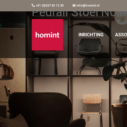
+31 (0)527 63 12 20
info@homint.nl
Pedrali Stoel Noli
INRICHTING
ASSO