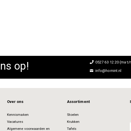
ns op!
0527 63 12 20 (ma t/m
info@homint.nl
Over ons
Assortiment
Kennismaken
Stoelen
Vacatures
Krukken
Algemene voorwaarden en
Tafels