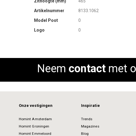
Zithoogte (mm)
465
 Rood
Artikelnummer
8133.1062
 Terra
Model Poot
0
 Antraciet
 Licht blauw
Logo
0
 Licht groen
Neem
contact
met o
Onze vestigingen
Inspiratie
Homint Amsterdam
Trends
Homint Groningen
Magazines
Homint Emmeloord
Blog