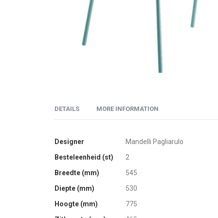
Skip
to
DETAILS
MORE INFORMATION
the
beginning
of
More
Fauteuil Nolita van Pedrali is volledig gemaakt van st
Designer
Mandelli Pagliarulo
the
Information
stoel is verkrijgbaar met of zonder armleuningen, hog
Besteleenheid (st)
2
images
gallery
Breedte (mm)
545
 Wit
Diepte (mm)
530
 Geel
Hoogte (mm)
775
 Oranje