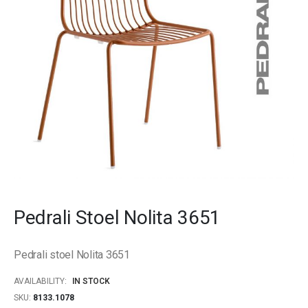
gallery
Skip
to
Pedrali Stoel Nolita 3651
the
beginning
of
Pedrali stoel Nolita 3651
the
images
AVAILABILITY:
IN STOCK
gallery
SKU
8133.1078