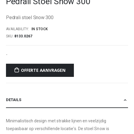
Pedrali Stoel Snow 300
beginning
of
Pedrali stoel Snow 300
the
images
AVAILABILITY:
IN STOCK
gallery
SKU
8133.0267
-
OFFERTE AANVRAGEN
DETAILS
Minimalistisch design met strakke lijnen en veelzijdig
toepasbaar op verschillende locatie's. De stoel Snow is