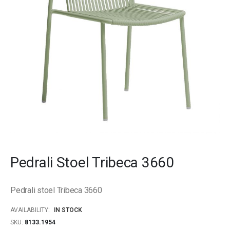
gallery
Skip
to
Pedrali Stoel Tribeca 3660
the
beginning
of
Pedrali stoel Tribeca 3660
the
images
AVAILABILITY:
IN STOCK
gallery
SKU
8133.1954