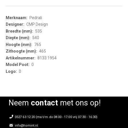
More
Pedrali
Information
CMP Design
535
540
765
465
8133.1954
0
0
Neem
contact
met ons op!
0527 63 12 20 (ma t/m do 08:00 - 17:00 vrij 07:30 - 16:30)
info@homint.nl