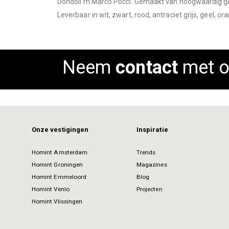
Dondoli rn Marco Pocci. Gemaakt van hoogwaardig geï
images
Leverbaar in wit, zwart, rood, antraciet grijs, geel, or
gallery
Neem
contact
met o
Onze vestigingen
Inspiratie
Homint Amsterdam
Trends
Homint Groningen
Magazines
Homint Emmeloord
Blog
Homint Venlo
Projecten
Homint Vlissingen