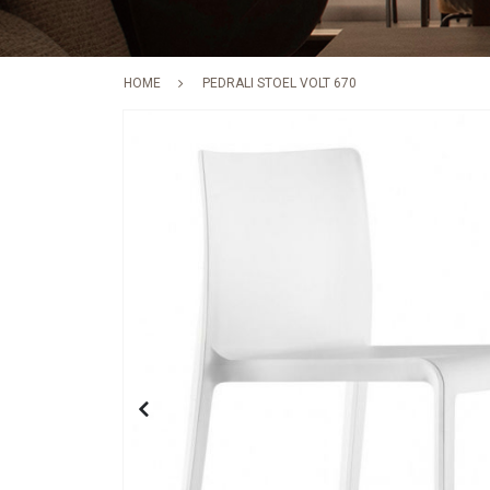
HOME
PEDRALI STOEL VOLT 670
Skip
to
the
end
of
the
images
gallery