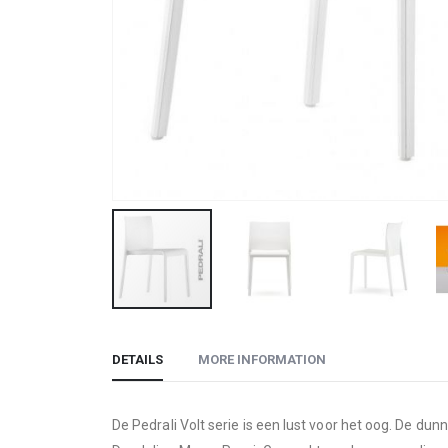
Skip
to
DETAILS
MORE INFORMATION
the
beginning
of
De Pedrali Volt serie is een lust voor het oog. De d
the