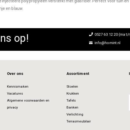
njecteerd polypropyleen versterkt met glasfiber. Perfect voor tuin en 
anje en blauw.
ns op!
0527 63 12 20 (ma t/m
info@homint.nl
Over ons
Assortiment
Kennismaken
Stoelen
Vacatures
Krukken
Algemene voorwaarden en
Tafels
privacy
Banken
Verlichting
Terrasmeubilair