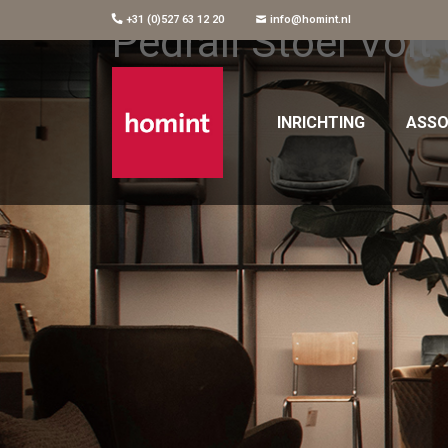
+31 (0)527 63 12 20
info@homint.nl
Pedrali Stoel Volt
INRICHTING
ASSO