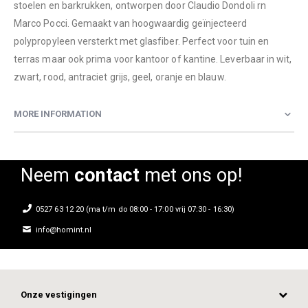
stoelen en barkrukken, ontworpen door Claudio Dondoli rn
Marco Pocci. Gemaakt van hoogwaardig geïnjecteerd
polypropyleen versterkt met glasfiber. Perfect voor tuin en
terras maar ook prima voor kantoor of kantine. Leverbaar in wit,
zwart, rood, antraciet grijs, geel, oranje en blauw.
MORE INFORMATION
Neem
contact
met ons op!
0527 63 12 20 (ma t/m do 08:00 - 17:00 vrij 07:30 - 16:30)
info@homint.nl
Onze vestigingen