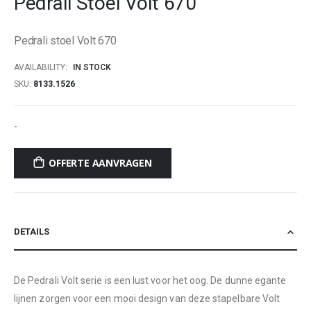
Pedrali Stoel Volt 670
beginning
of
Pedrali stoel Volt 670
the
images
AVAILABILITY:
IN STOCK
gallery
SKU
8133.1526
-
OFFERTE AANVRAGEN
DETAILS
De Pedrali Volt serie is een lust voor het oog. De dunne egante
lijnen zorgen voor een mooi design van deze stapelbare Volt