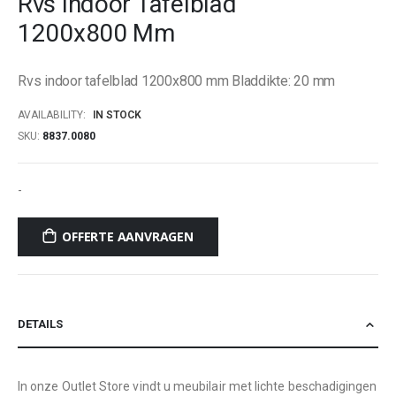
Rvs Indoor Tafelblad
beginning
1200x800 Mm
of
the
images
Rvs indoor tafelblad 1200x800 mm Bladdikte: 20 mm
gallery
AVAILABILITY:
IN STOCK
SKU
8837.0080
-
OFFERTE AANVRAGEN
DETAILS
In onze Outlet Store vindt u meubilair met lichte beschadigingen