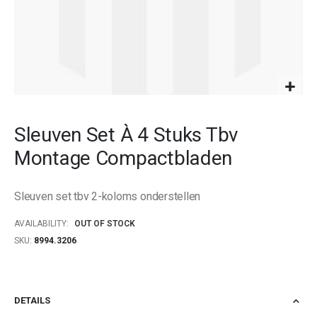
images
gallery
Skip
to
Sleuven Set À 4 Stuks Tbv
the
beginning
Montage Compactbladen
of
the
images
Sleuven set tbv 2-koloms onderstellen
gallery
AVAILABILITY:
OUT OF STOCK
SKU
8994.3206
DETAILS