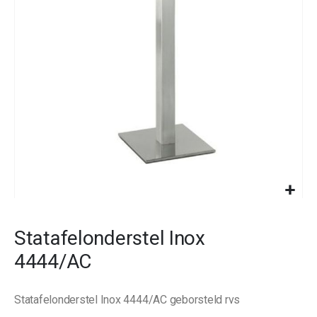
images
gallery
Skip
to
Statafelonderstel Inox
the
beginning
4444/AC
of
the
images
Statafelonderstel Inox 4444/AC geborsteld rvs
gallery