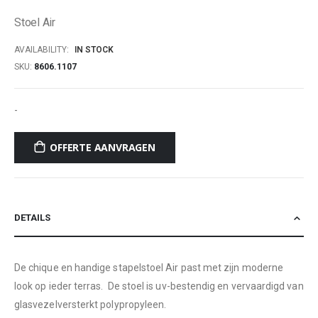
of
Stoel Air
the
images
AVAILABILITY:
IN STOCK
gallery
SKU
8606.1107
-
OFFERTE AANVRAGEN
DETAILS
De chique en handige stapelstoel Air past met zijn moderne
look op ieder terras. De stoel is uv-bestendig en vervaardigd van
glasvezelversterkt polypropyleen.