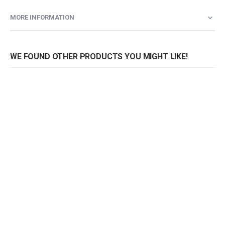
MORE INFORMATION
WE FOUND OTHER PRODUCTS YOU MIGHT LIKE!
Stoel Air
Stoel Air
Rating:
Rating:
0%
0%
0
Out of stock