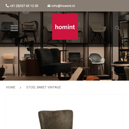
+31 (0)527 63 12 20
info@homint.nl
Stoel Babet Vintage
HOME
STOEL BABET VINTAGE
Skip
to
the
end
of
the