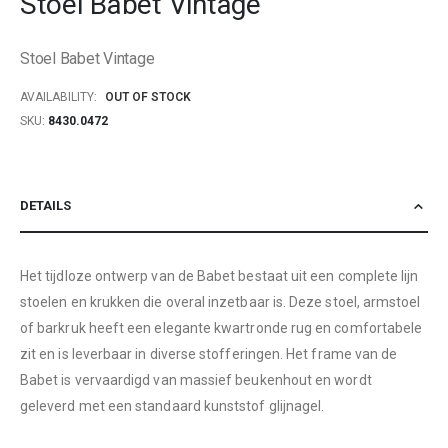
Stoel Babet Vintage
beginning
of
Stoel Babet Vintage
the
images
AVAILABILITY:
OUT OF STOCK
gallery
SKU
8430.0472
DETAILS
Het tijdloze ontwerp van de Babet bestaat uit een complete lijn
stoelen en krukken die overal inzetbaar is. Deze stoel, armstoel
of barkruk heeft een elegante kwartronde rug en comfortabele
zit en is leverbaar in diverse stofferingen. Het frame van de
Babet is vervaardigd van massief beukenhout en wordt
geleverd met een standaard kunststof glijnagel.