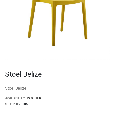
Skip
to
Stoel Belize
the
beginning
of
Stoel Belize
the
images
AVAILABILITY:
IN STOCK
gallery
SKU
8185.0305