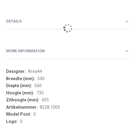
DETAILS
MORE INFORMATION
More
Area44
Information
540
560
735
455
8228.1005
0
0