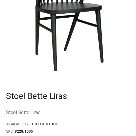
gallery
Skip
to
Stoel Bette Liras
the
beginning
of
Stoel Bette Liras
the
images
AVAILABILITY:
OUT OF STOCK
gallery
SKU
8228.1005