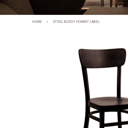
HOME
STOEL BUDDY HOMINT LABEL
Skip
to
the
end
of
the
images
gallery