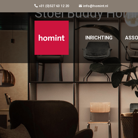
+31 (0)527 63 12 20
info@homint.nl
Stoel Buddy Homi
INRICHTING
ASSO