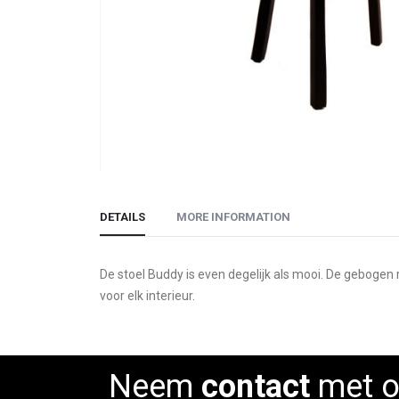
Skip
to
DETAILS
MORE INFORMATION
the
beginning
of
De stoel Buddy is even degelijk als mooi. De gebogen 
the
voor elk interieur.
images
gallery
Neem
contact
met o