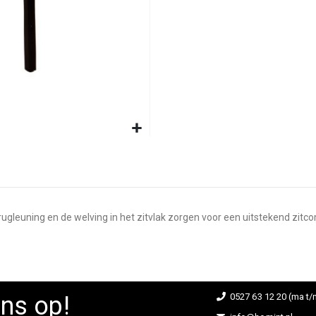
rugleuning en de welving in het zitvlak zorgen voor een uitstekend zit
ns op!
0527 63 12 20 (ma t/m