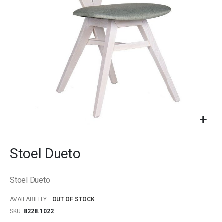
gallery
Skip
to
Stoel Dueto
the
beginning
of
Stoel Dueto
the
images
AVAILABILITY:
OUT OF STOCK
gallery
SKU
8228.1022