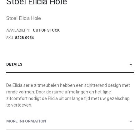
Stoel Elicia Hole
beginning
of
Stoel Elicia Hole
the
images
AVAILABILITY:
OUT OF STOCK
gallery
SKU
8228.0954
DETAILS
De Elicia serie zitmeubelen hebben een schitterend design met
ronde vormen. Door de ruime afmetingen en het fijne
zitcomfort nodigt de Elicia uit om lange tijd met uw gezelschap
te vertoeven.
MORE INFORMATION