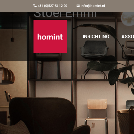
+31 (0)527 63 12 20
info@homint.nl
Stoel Emmi
INRICHTING
ASSO