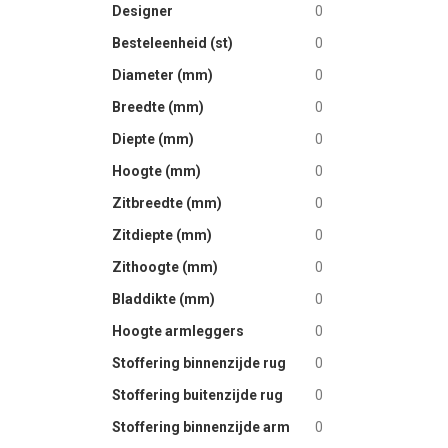
Designer
0
images
gallery
Besteleenheid (st)
0
Diameter (mm)
0
Breedte (mm)
0
Diepte (mm)
0
Hoogte (mm)
0
Zitbreedte (mm)
0
Zitdiepte (mm)
0
Zithoogte (mm)
0
Bladdikte (mm)
0
Hoogte armleggers
0
Stoffering binnenzijde rug
0
Stoffering buitenzijde rug
0
Stoffering binnenzijde arm
0