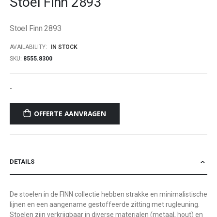
Stoel Finn 2893
beginning
of
Stoel Finn 2893
the
images
AVAILABILITY:
IN STOCK
gallery
SKU
8555.8300
-
OFFERTE AANVRAGEN
DETAILS
De stoelen in de FINN collectie hebben strakke en minimalistische
lijnen en een aangename gestoffeerde zitting met rugleuning.
Stoelen zijn verkrijgbaar in diverse materialen (metaal, hout) en