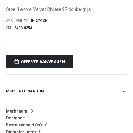
of
Stoel Lenore Velvet Riviere 97 donkergrijs
the
images
AVAILABILITY:
IN STOCK
gallery
SKU
8433.0254
-
OFFERTE AANVRAGEN
MORE INFORMATION
More
0
Information
0
0
0