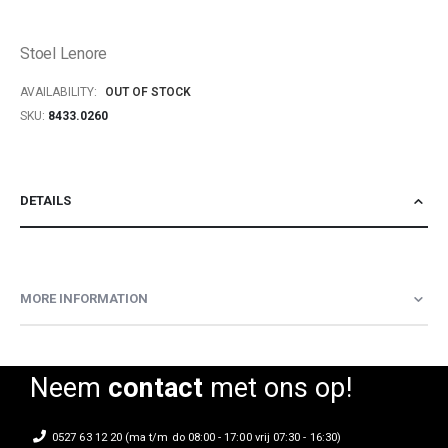
of
the
Stoel Lenore
images
gallery
AVAILABILITY:
OUT OF STOCK
SKU
8433.0260
DETAILS
MORE INFORMATION
Neem
contact
met ons op!
0527 63 12 20 (ma t/m do 08:00 - 17:00 vrij 07:30 - 16:30)