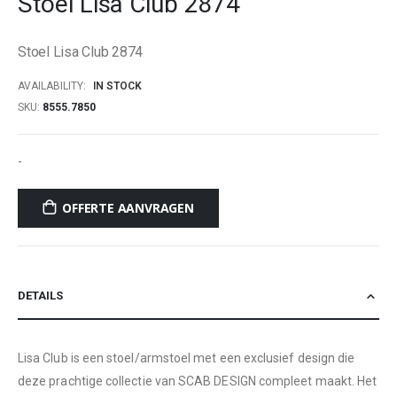
Stoel Lisa Club 2874
beginning
of
Stoel Lisa Club 2874
the
images
AVAILABILITY:
IN STOCK
gallery
SKU
8555.7850
-
OFFERTE AANVRAGEN
DETAILS
Lisa Club is een stoel/armstoel met een exclusief design die
deze prachtige collectie van SCAB DESIGN compleet maakt. Het