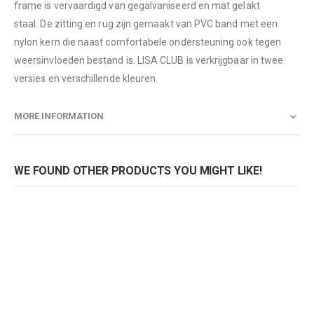
frame is vervaardigd van gegalvaniseerd en mat gelakt
staal. De zitting en rug zijn gemaakt van PVC band met een
nylon kern die naast comfortabele ondersteuning ook tegen
weersinvloeden bestand is. LISA CLUB is verkrijgbaar in twee
versies en verschillende kleuren.
MORE INFORMATION
WE FOUND OTHER PRODUCTS YOU MIGHT LIKE!
Stoel Lisa Club 2874
Stoel Lisa Club 2874