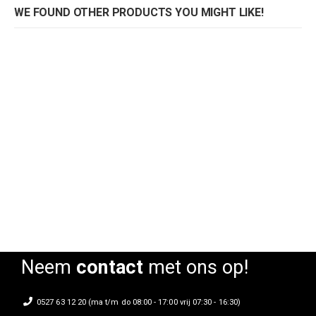
WE FOUND OTHER PRODUCTS YOU MIGHT LIKE!
Stoel Seashell
Stoel Seashell
Rating:
Rating:
0%
0%
Neem
contact
met ons op!
0527 63 12 20 (ma t/m do 08:00 - 17:00 vrij 07:30 - 16:30)