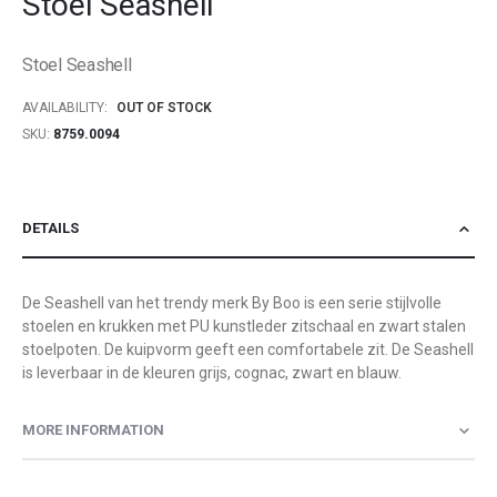
Stoel Seashell
beginning
of
Stoel Seashell
the
images
AVAILABILITY:
OUT OF STOCK
gallery
SKU
8759.0094
DETAILS
De Seashell van het trendy merk By Boo is een serie stijlvolle
stoelen en krukken met PU kunstleder zitschaal en zwart stalen
stoelpoten. De kuipvorm geeft een comfortabele zit. De Seashell
is leverbaar in de kleuren grijs, cognac, zwart en blauw.
MORE INFORMATION