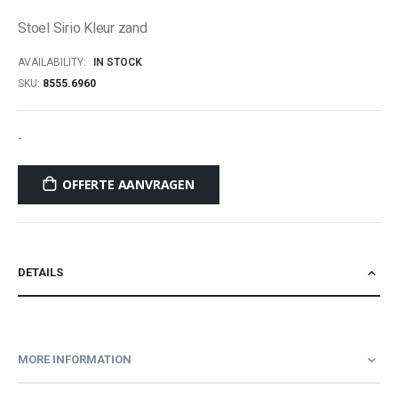
of
Stoel Sirio Kleur zand
the
images
AVAILABILITY:
IN STOCK
gallery
SKU
8555.6960
-
OFFERTE AANVRAGEN
DETAILS
MORE INFORMATION