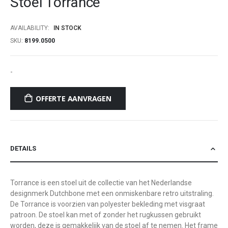
Stoel Torrance
beginning
of
AVAILABILITY:
IN STOCK
the
SKU
8199.0500
images
gallery
-
OFFERTE AANVRAGEN
DETAILS
Torrance is een stoel uit de collectie van het Nederlandse
designmerk Dutchbone met een onmiskenbare retro uitstraling.
De Torrance is voorzien van polyester bekleding met visgraat
patroon. De stoel kan met of zonder het rugkussen gebruikt
worden, deze is gemakkelijk van de stoel af te nemen. Het frame