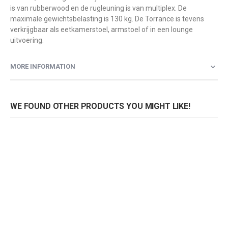
is van rubberwood en de rugleuning is van multiplex. De
maximale gewichtsbelasting is 130 kg. De Torrance is tevens
verkrijgbaar als eetkamerstoel, armstoel of in een lounge
uitvoering.
MORE INFORMATION
WE FOUND OTHER PRODUCTS YOU MIGHT LIKE!
Armstoel Torrance
Loungestoel Torrance
Rating:
Rating:
0%
0%