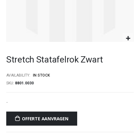
images
gallery
Skip
to
Stretch Statafelrok Zwart
the
beginning
of
AVAILABILITY:
IN STOCK
the
SKU
8801.0030
images
gallery
-
OFFERTE AANVRAGEN