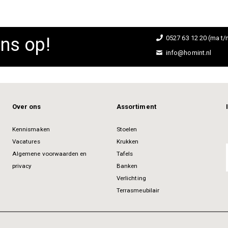
ns op!
0527 63 12 20 (ma t/m
info@homint.nl
Over ons
Assortiment
Kennismaken
Stoelen
Vacatures
Krukken
Algemene voorwaarden en
Tafels
privacy
Banken
Verlichting
Terrasmeubilair