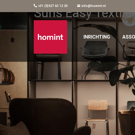
+31 (0)527 63 12 20
info@homint.nl
Suns Easy Textile
INRICHTING
ASSO