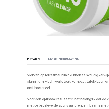
Skip
to
DETAILS
MORE INFORMATION
the
beginning
of
Vlekken op terrasmeubilair kunnen eenvoudig verwij
the
aluminium, vlechtwerk, teak, compact tafelbladen en
images
anti-bacterieel.
gallery
Voor een optimaal resultaat is het belangrijk dat d
met de bijgeleverde spons aanbrengen. Daarna met ee