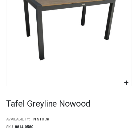
images
gallery
Skip
to
Tafel Greyline Nowood
the
beginning
of
AVAILABILITY:
IN STOCK
the
SKU
8814.0580
images
gallery