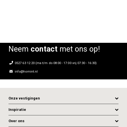
Rating:
Rating:
0%
0%
0
Neem
contact
met ons op!
0527 63 12 20 (ma t/m do 08:00 - 17:00 vrij 07:30 - 16:30)
info@homint.nl
Onze vestigingen
Inspiratie
Over ons