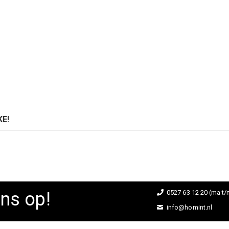
E!
ns op!
0527 63 12 20 (ma t/m
info@homint.nl