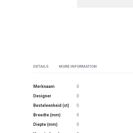
Skip
to
DETAILS
MORE INFORMATION
the
beginning
of
More
Vervaardigd van massief beukenhout. Frame uitgevoe
Merknaam
0
the
Information
dubbele bouten M10. Bladdikte: 2,2 cm. Afgelakt me
Designer
0
images
gallery
Besteleenheid (st)
0
Breedte (mm)
0
Diepte (mm)
0