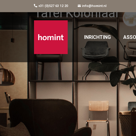
+31 (0)527 63 12 20
info@homint.nl
Tafel Koloniaal
INRICHTING
ASSO