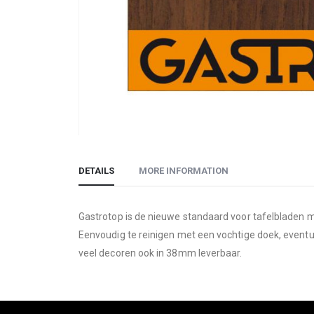
Skip
to
DETAILS
MORE INFORMATION
the
beginning
of
Gastrotop is de nieuwe standaard voor tafelbladen m
the
Eenvoudig te reinigen met een vochtige doek, eventu
images
veel decoren ook in 38mm leverbaar.
gallery