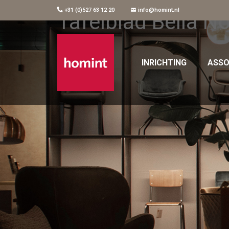
+31 (0)527 63 12 20
info@homint.nl
Tafelblad Bella 
INRICHTING
ASSO