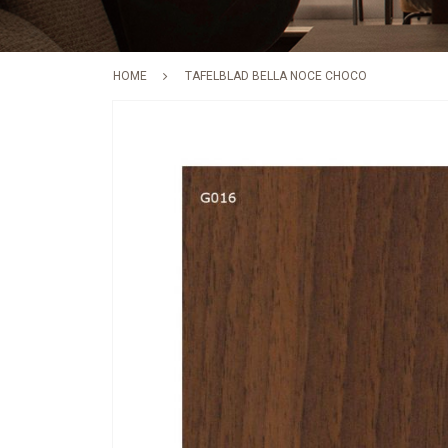
HOME
TAFELBLAD BELLA NOCE CHOCO
Skip
to
the
end
of
the
images
gallery