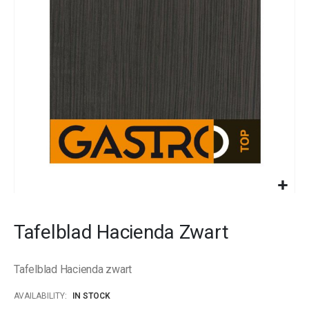
images
gallery
Skip
to
Tafelblad Hacienda Zwart
the
beginning
of
Tafelblad Hacienda zwart
the
images
AVAILABILITY:
IN STOCK
gallery