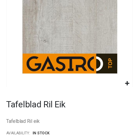
images
gallery
Skip
to
Tafelblad Ril Eik
the
beginning
of
Tafelblad Ril eik
the
images
AVAILABILITY:
IN STOCK
gallery